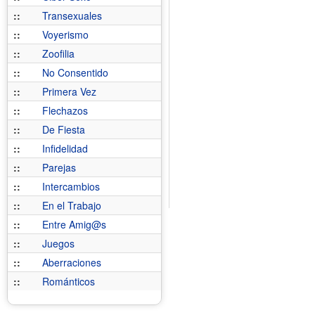
::
Transexuales
::
Voyerismo
::
Zoofilia
::
No Consentido
::
Primera Vez
::
Flechazos
::
De Fiesta
::
Infidelidad
::
Parejas
::
Intercambios
::
En el Trabajo
::
Entre Amig@s
::
Juegos
::
Aberraciones
::
Románticos