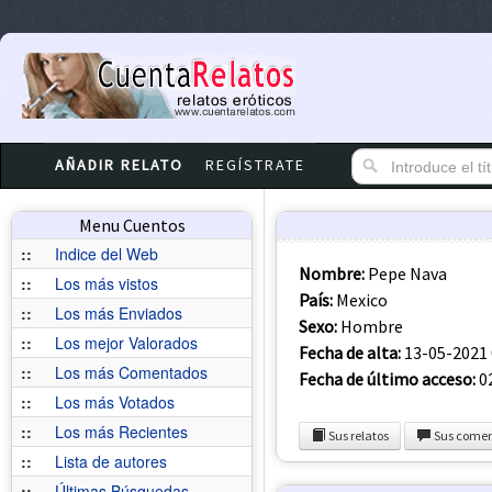
AÑADIR RELATO
REGÍSTRATE
Menu Cuentos
::
Indice del Web
Nombre:
Pepe Nava
::
Los más vistos
País:
Mexico
::
Los más Enviados
Sexo:
Hombre
::
Los mejor Valorados
Fecha de alta:
13-05-2021 
::
Los más Comentados
Fecha de último acceso:
02
::
Los más Votados
::
Los más Recientes
Sus relatos
Sus comen
::
Lista de autores
::
Últimas Búsquedas