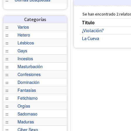
Se han encontrado 2 relatos
Categorías
Titulo
::
Varios
¿Violación?
::
Hetero
La Cueva
::
Lésbicos
::
Gays
::
Incestos
::
Masturbación
::
Confesiones
::
Dominación
::
Fantasías
::
Fetichismo
::
Orgías
::
Sadomaso
::
Maduras
::
Ciber Sexo