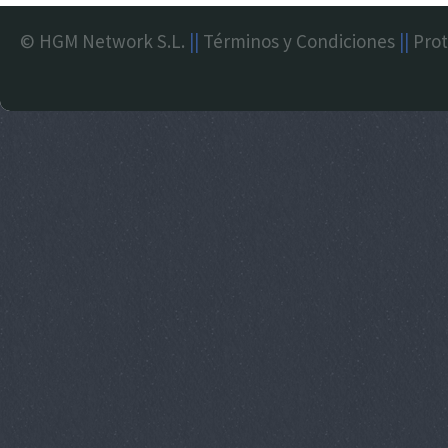
© HGM Network S.L.
||
Términos y Condiciones
||
Prot