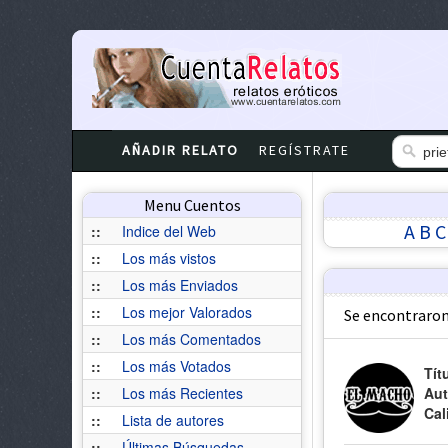
AÑADIR RELATO
REGÍSTRATE
Menu Cuentos
A
B
C
::
Indice del Web
::
Los más vistos
::
Los más Enviados
::
Los mejor Valorados
Se encontraron
::
Los más Comentados
::
Los más Votados
Tít
::
Los más Recientes
Aut
Cal
::
Lista de autores
::
Últimas Búsquedas