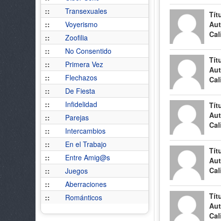
::
Transexuales
Tít
::
Voyerismo
Aut
Cal
::
Zoofilia
::
No Consentido
Tít
::
Primera Vez
Aut
::
Flechazos
Cal
::
De Fiesta
::
Infidelidad
Tít
Aut
::
Parejas
Cal
::
Intercambios
::
En el Trabajo
Tít
::
Entre Amig@s
Aut
Cal
::
Juegos
::
Aberraciones
Tít
::
Románticos
Aut
Cal