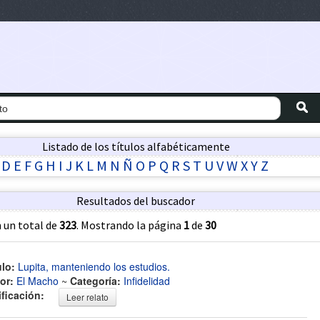
Listado de los títulos alfabéticamente
D
E
F
G
H
I
J
K
L
M
N
Ñ
O
P
Q
R
S
T
U
V
W
X
Y
Z
Resultados del buscador
 un total de
323
. Mostrando la página
1
de
30
ulo:
Lupita, manteniendo los estudios.
or:
El Macho
~
Categoría:
Infidelidad
ificación:
Leer relato