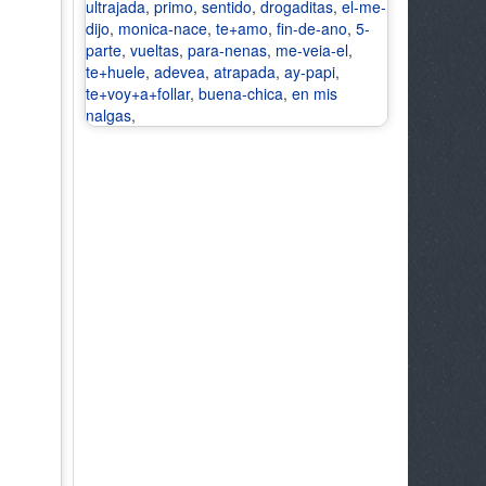
ultrajada
,
primo
,
sentido
,
drogaditas
,
el-me-
dijo
,
monica-nace
,
te+amo
,
fin-de-ano
,
5-
parte
,
vueltas
,
para-nenas
,
me-veia-el
,
te+huele
,
adevea
,
atrapada
,
ay-papi
,
te+voy+a+follar
,
buena-chica
,
en mis
nalgas
,