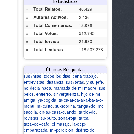
Estadísticas
»
Total Relatos:
40.429
»
Autores Activos:
2.436
»
Total Comentarios:
12.096
»
Total Votos:
512.745
»
Total Envios
21.930
»
Total Lecturas
118.507.278
Últimas Búsquedas
sus+hijas
,
todos-los-dias
,
cena-trabajo
,
entrevistas
,
distancia
,
sus+tetas
,
y-su-jefe
,
no-decia-nada
,
mamada-de-mi-madre
,
sus-
pelos
,
entierro
,
sinverguenza
,
hijo-de-mi-
amiga
,
ya-cogida
,
ta-ca-ai-ca-ai-a-ba-a-c-
menu
,
mi-culito
,
su-sobrina
,
tanga+de
,
me
saco la
,
en-su-casa-cuando
,
tarde+de
,
revistas
,
su-bulto
,
zona-roja
,
tarea
,
taza+de+cafe
,
el masaje
,
la-dejo-
embarazada
,
mi-perdicion
,
disfraz-de
,