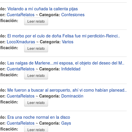
ulo:
Violando a mí cuñada la calienta pijas
or:
CuentaRelatos
~
Categoría:
Confesiones
ificación:
Leer relato
ulo:
El morbo por el culo de doña Felisa fue mi perdición-Reinci..
or:
LocoXmaduras
~
Categoría:
Varios
ificación:
Leer relato
ulo:
Las nalgas de Marlene...mi esposa, el objeto del deseo del M..
or:
CuentaRelatos
~
Categoría:
Infidelidad
ificación:
Leer relato
ulo:
Me fueron a buscar al aeropuerto, ahí vi como habían planead..
or:
CuentaRelatos
~
Categoría:
Dominación
ificación:
Leer relato
ulo:
Era una noche normal en la disco
or:
CuentaRelatos
~
Categoría:
Gays
ificación:
Leer relato