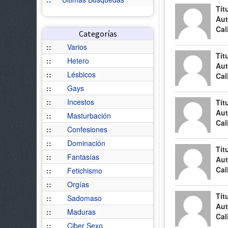
Tít
Aut
Cal
Categorías
::
Varios
Tít
::
Hetero
Aut
::
Lésbicos
Cal
::
Gays
::
Incestos
Tít
Aut
::
Masturbación
Cal
::
Confesiones
::
Dominación
Tít
::
Fantasías
Aut
Cal
::
Fetichismo
::
Orgías
Tít
::
Sadomaso
Aut
::
Maduras
Cal
::
Ciber Sexo