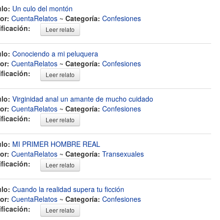
ulo:
Un culo del montón
or:
CuentaRelatos
~
Categoría:
Confesiones
ificación:
Leer relato
ulo:
Conociendo a mi peluquera
or:
CuentaRelatos
~
Categoría:
Confesiones
ificación:
Leer relato
ulo:
Virginidad anal un amante de mucho cuidado
or:
CuentaRelatos
~
Categoría:
Confesiones
ificación:
Leer relato
ulo:
MI PRIMER HOMBRE REAL
or:
CuentaRelatos
~
Categoría:
Transexuales
ificación:
Leer relato
ulo:
Cuando la realidad supera tu ficción
or:
CuentaRelatos
~
Categoría:
Confesiones
ificación:
Leer relato