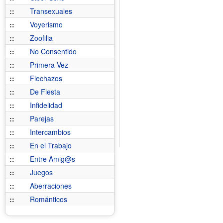
::
Transexuales
::
Voyerismo
::
Zoofilia
::
No Consentido
::
Primera Vez
::
Flechazos
::
De Fiesta
::
Infidelidad
::
Parejas
::
Intercambios
::
En el Trabajo
::
Entre Amig@s
::
Juegos
::
Aberraciones
::
Románticos