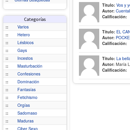
Título:
Vos y y
Autor:
Cuenta
Calificación:
Categorías
::
Varios
Título:
EL CA
::
Hetero
Autor:
POCKE
::
Lésbicos
Calificación:
::
Gays
::
Incestos
Título:
La bell
Autor:
María L
::
Masturbación
Calificación:
::
Confesiones
::
Dominación
::
Fantasías
::
Fetichismo
::
Orgías
::
Sadomaso
::
Maduras
::
Ciber Sexo