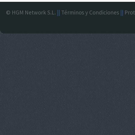
© HGM Network S.L.
||
Términos y Condiciones
||
Prot