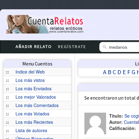
AÑADIR RELATO
REGÍSTRATE
Menu Cuentos
L
A
B
C
D
E
F
G
::
Indice del Web
::
Los más vistos
::
Los más Enviados
::
Los mejor Valorados
Se encontraron un total 
::
Los más Comentados
::
Los más Votados
Título:
Se cogi
::
Los más Recientes
Autor:
Cuenta
Calificación:
::
Lista de autores
::
Últimas Búsquedas