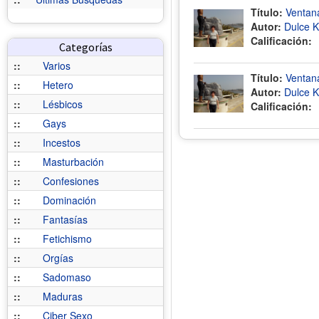
Título:
Ventana
Autor:
Dulce K
Calificación:
Categorías
::
Varios
Título:
Ventana
::
Hetero
Autor:
Dulce K
::
Lésbicos
Calificación:
::
Gays
::
Incestos
::
Masturbación
::
Confesiones
::
Dominación
::
Fantasías
::
Fetichismo
::
Orgías
::
Sadomaso
::
Maduras
::
Ciber Sexo