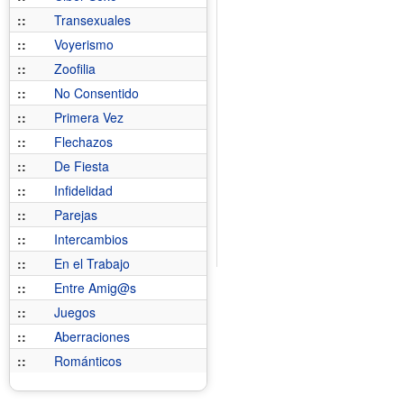
::
Transexuales
::
Voyerismo
::
Zoofilia
::
No Consentido
::
Primera Vez
::
Flechazos
::
De Fiesta
::
Infidelidad
::
Parejas
::
Intercambios
::
En el Trabajo
::
Entre Amig@s
::
Juegos
::
Aberraciones
::
Románticos