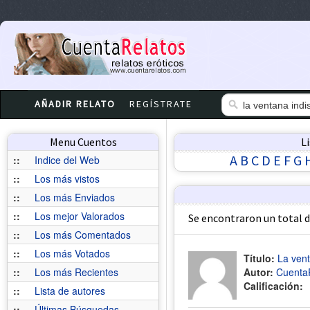
AÑADIR RELATO
REGÍSTRATE
Menu Cuentos
L
A
B
C
D
E
F
G
::
Indice del Web
::
Los más vistos
::
Los más Enviados
::
Los mejor Valorados
Se encontraron un total 
::
Los más Comentados
::
Los más Votados
Título:
La vent
::
Los más Recientes
Autor:
Cuenta
Calificación:
::
Lista de autores
::
Últimas Búsquedas