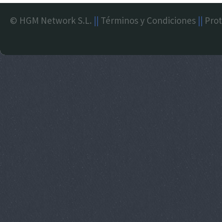
© HGM Network S.L.
||
Términos y Condiciones
||
Prot