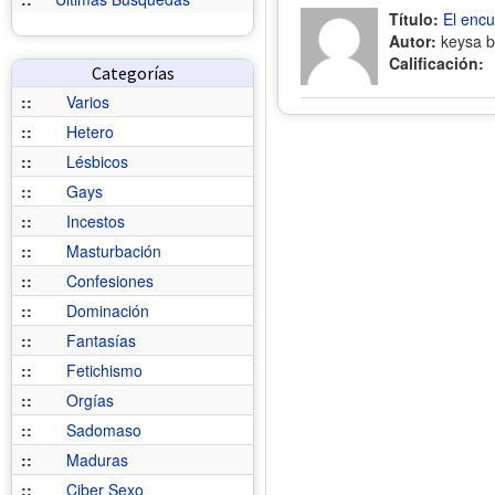
Título:
El encu
Autor:
keysa b
Calificación:
Categorías
::
Varios
::
Hetero
::
Lésbicos
::
Gays
::
Incestos
::
Masturbación
::
Confesiones
::
Dominación
::
Fantasías
::
Fetichismo
::
Orgías
::
Sadomaso
::
Maduras
::
Ciber Sexo