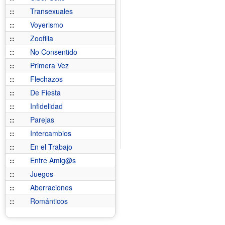
::
Transexuales
::
Voyerismo
::
Zoofilia
::
No Consentido
::
Primera Vez
::
Flechazos
::
De Fiesta
::
Infidelidad
::
Parejas
::
Intercambios
::
En el Trabajo
::
Entre Amig@s
::
Juegos
::
Aberraciones
::
Románticos