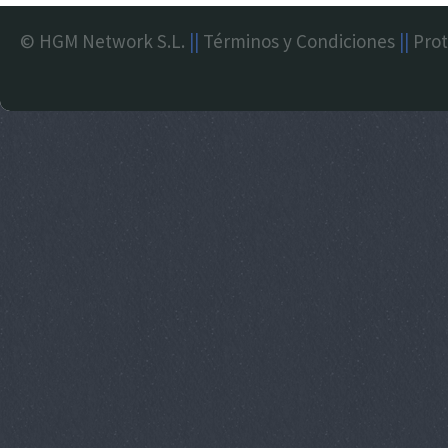
© HGM Network S.L.
||
Términos y Condiciones
||
Prot