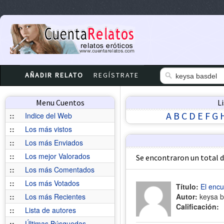
AÑADIR RELATO
REGÍSTRATE
Menu Cuentos
L
A
B
C
D
E
F
G
::
Indice del Web
::
Los más vistos
::
Los más Enviados
::
Los mejor Valorados
Se encontraron un total 
::
Los más Comentados
::
Los más Votados
Título:
El encu
::
Los más Recientes
Autor:
keysa b
Calificación:
::
Lista de autores
::
Últimas Búsquedas