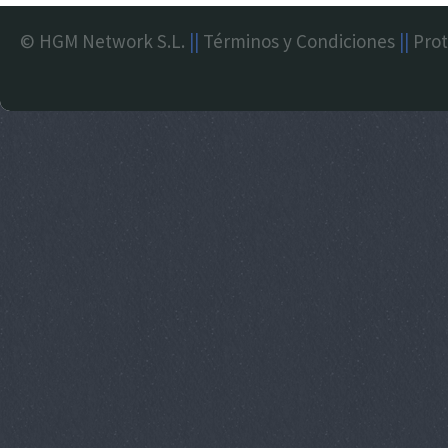
© HGM Network S.L.
||
Términos y Condiciones
||
Prot