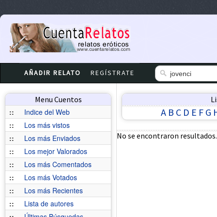
AÑADIR RELATO
REGÍSTRATE
Menu Cuentos
L
A
B
C
D
E
F
G
::
Indice del Web
::
Los más vistos
No se encontraron resultados.
::
Los más Enviados
::
Los mejor Valorados
::
Los más Comentados
::
Los más Votados
::
Los más Recientes
::
Lista de autores
::
Últimas Búsquedas