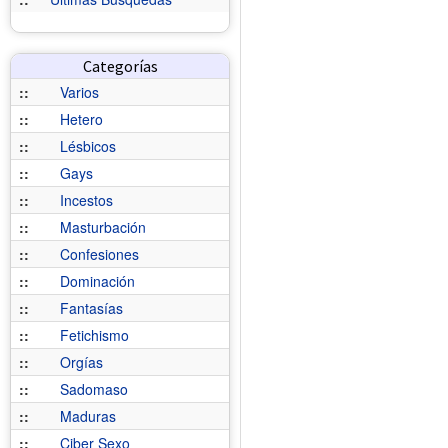
Categorías
::
Varios
::
Hetero
::
Lésbicos
::
Gays
::
Incestos
::
Masturbación
::
Confesiones
::
Dominación
::
Fantasías
::
Fetichismo
::
Orgías
::
Sadomaso
::
Maduras
::
Ciber Sexo