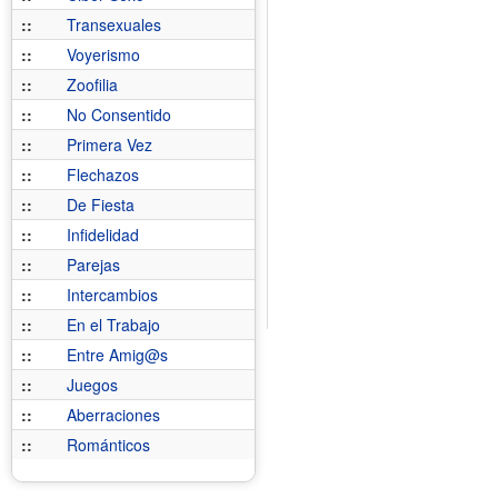
::
Transexuales
::
Voyerismo
::
Zoofilia
::
No Consentido
::
Primera Vez
::
Flechazos
::
De Fiesta
::
Infidelidad
::
Parejas
::
Intercambios
::
En el Trabajo
::
Entre Amig@s
::
Juegos
::
Aberraciones
::
Románticos