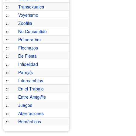
::
Transexuales
::
Voyerismo
::
Zoofilia
::
No Consentido
::
Primera Vez
::
Flechazos
::
De Fiesta
::
Infidelidad
::
Parejas
::
Intercambios
::
En el Trabajo
::
Entre Amig@s
::
Juegos
::
Aberraciones
::
Románticos