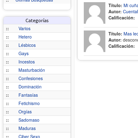
Título:
Mi cuñ
Autor:
Cuenta
Calificación:
Categorías
::
Varios
Título:
Mas le
::
Hetero
Autor:
descon
::
Lésbicos
Calificación:
::
Gays
::
Incestos
::
Masturbación
::
Confesiones
::
Dominación
::
Fantasías
::
Fetichismo
::
Orgías
::
Sadomaso
::
Maduras
::
Ciber Sexo