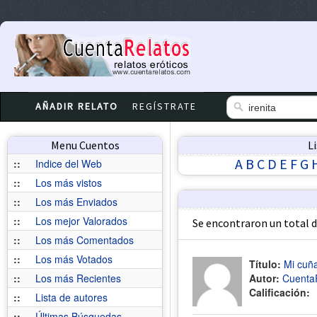
AÑADIR RELATO
REGÍSTRATE
Menu Cuentos
L
A
B
C
D
E
F
G
::
Indice del Web
::
Los más vistos
::
Los más Enviados
::
Los mejor Valorados
Se encontraron un total 
::
Los más Comentados
::
Los más Votados
Título:
Mi cuñ
::
Los más Recientes
Autor:
Cuenta
Calificación:
::
Lista de autores
::
Últimas Búsquedas