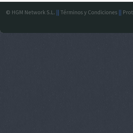
© HGM Network S.L.
||
Términos y Condiciones
||
Prot