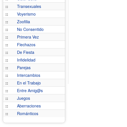
::
Transexuales
::
Voyerismo
::
Zoofilia
::
No Consentido
::
Primera Vez
::
Flechazos
::
De Fiesta
::
Infidelidad
::
Parejas
::
Intercambios
::
En el Trabajo
::
Entre Amig@s
::
Juegos
::
Aberraciones
::
Románticos