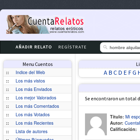
AÑADIR RELATO
REGÍSTRATE
Menu Cuentos
L
A
B
C
D
E
F
G
::
Indice del Web
::
Los más vistos
::
Los más Enviados
::
Los mejor Valorados
Se encontraron un total 
::
Los más Comentados
::
Los más Votados
Título:
Mi espo
::
Los más Recientes
Autor:
Cuenta
Calificación:
::
Lista de autores
::
Últimas Búsquedas