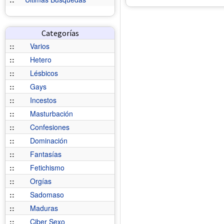
Categorías
::
Varios
::
Hetero
::
Lésbicos
::
Gays
::
Incestos
::
Masturbación
::
Confesiones
::
Dominación
::
Fantasías
::
Fetichismo
::
Orgías
::
Sadomaso
::
Maduras
::
Ciber Sexo