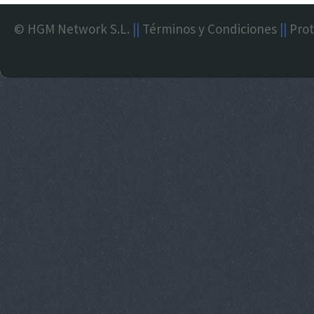
© HGM Network S.L.
||
Términos y Condiciones
||
Prot