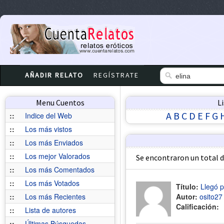
AÑADIR RELATO
REGÍSTRATE
Menu Cuentos
L
A
B
C
D
E
F
G
::
Indice del Web
::
Los más vistos
::
Los más Enviados
::
Los mejor Valorados
Se encontraron un total 
::
Los más Comentados
::
Los más Votados
Título:
Llegó 
::
Los más Recientes
Autor:
osito27
Calificación:
::
Lista de autores
::
Últimas Búsquedas