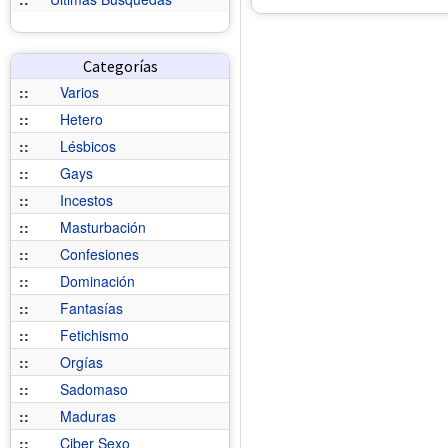
Categorías
::
Varios
::
Hetero
::
Lésbicos
::
Gays
::
Incestos
::
Masturbación
::
Confesiones
::
Dominación
::
Fantasías
::
Fetichismo
::
Orgías
::
Sadomaso
::
Maduras
::
Ciber Sexo