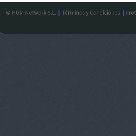
© HGM Network S.L.
||
Términos y Condiciones
||
Prot