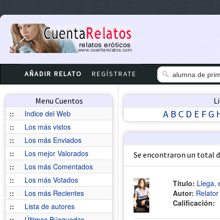
AÑADIR RELATO
REGÍSTRATE
Menu Cuentos
L
A
B
C
D
E
F
G
::
Indice del Web
::
Los más vistos
::
Los más Enviados
::
Los mejor Valorados
Se encontraron un total 
::
Los más Comentados
::
Los más Votados
Título:
Llega, 
::
Los más Recientes
Autor:
Relato
Calificación:
::
Lista de autores
::
Últimas Búsquedas