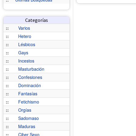
Categorías
::
Varios
::
Hetero
::
Lésbicos
::
Gays
::
Incestos
::
Masturbación
::
Confesiones
::
Dominación
::
Fantasías
::
Fetichismo
::
Orgías
::
Sadomaso
::
Maduras
::
Ciber Sexo