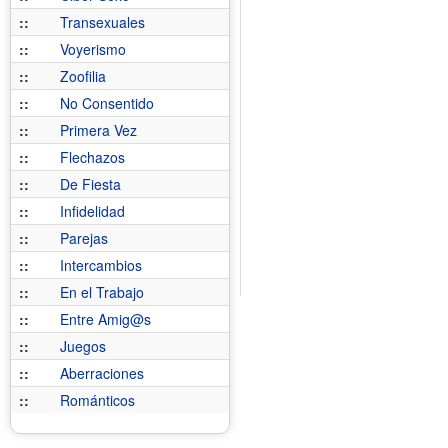
::
Transexuales
::
Voyerismo
::
Zoofilia
::
No Consentido
::
Primera Vez
::
Flechazos
::
De Fiesta
::
Infidelidad
::
Parejas
::
Intercambios
::
En el Trabajo
::
Entre Amig@s
::
Juegos
::
Aberraciones
::
Románticos