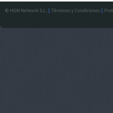
© HGM Network S.L.
||
Términos y Condiciones
||
Prot