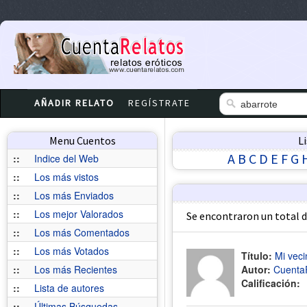
AÑADIR RELATO
REGÍSTRATE
Menu Cuentos
L
A
B
C
D
E
F
G
::
Indice del Web
::
Los más vistos
::
Los más Enviados
::
Los mejor Valorados
Se encontraron un total 
::
Los más Comentados
::
Los más Votados
Título:
Mi vec
::
Los más Recientes
Autor:
Cuenta
Calificación:
::
Lista de autores
::
Últimas Búsquedas