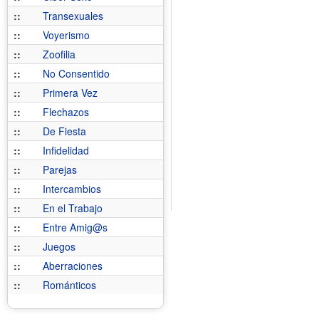
::
Transexuales
::
Voyerismo
::
Zoofilia
::
No Consentido
::
Primera Vez
::
Flechazos
::
De Fiesta
::
Infidelidad
::
Parejas
::
Intercambios
::
En el Trabajo
::
Entre Amig@s
::
Juegos
::
Aberraciones
::
Románticos