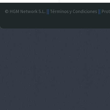
© HGM Network S.L.
||
Términos y Condiciones
||
Prot