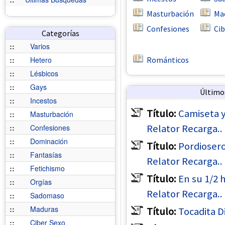
Masturbación
Ma
Confesiones
Cib
Categorías
::
Varios
::
Hetero
Románticos
::
Lésbicos
::
Gays
Último
::
Incestos
Título:
Camiseta y 
::
Masturbación
Relator Recarga..
::
Confesiones
::
Dominación
Título:
Pordiosero
::
Fantasías
Relator Recarga..
::
Fetichismo
Título:
En su 1/2 
::
Orgías
Relator Recarga..
::
Sadomaso
::
Maduras
Título:
Tocadita D
::
Ciber Sexo