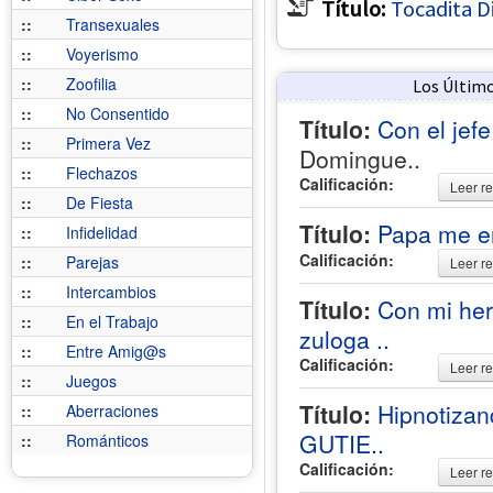
Título:
Tocadita D
::
Transexuales
::
Voyerismo
::
Zoofilia
Los Últim
::
No Consentido
Título:
Con el jefe
::
Primera Vez
Domingue..
::
Flechazos
Calificación:
Leer re
::
De Fiesta
Título:
Papa me e
::
Infidelidad
Calificación:
::
Parejas
Leer re
::
Intercambios
Título:
Con mi he
::
En el Trabajo
zuloga ..
::
Entre Amig@s
Calificación:
Leer re
::
Juegos
Título:
Hipnotiza
::
Aberraciones
GUTIE..
::
Románticos
Calificación:
Leer re