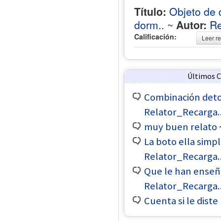
Título:
Objeto de
dorm..
~
Autor:
Re
Calificación:
Leer re
Últimos 
Combinación deton
Relator_Recarga.
muy buen relato
La boto ella simp
Relator_Recarga.
Que le han enseñ
Relator_Recarga.
Cuenta si le diste