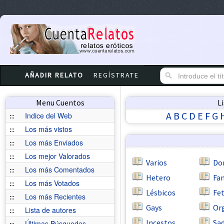
AÑADIR RELATO
REGÍSTRATE
Menu Cuentos
L
A
B
C
D
E
F
G
::
Indice del Web
::
Los más vistos
::
Los más Enviados
::
Los mejor Valorados
Varios
Do
::
Los más Comentados
Hetero
Fan
::
Los más Votados
Lésbicos
Fe
::
Los más Recientes
Gays
Or
::
Lista de autores
Incestos
Sa
::
Últimas Búsquedas