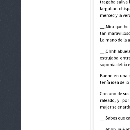
tragaba saliva 
largaban chisp
merced y la ve
__¡Mira que he
tan maravillos
La mano de la 
__¡Ohhh abuela 
estrujaba entr
suponía debía e
Bueno en una c
tenía idea de l
Con uno de sus 
raleado, y por 
mujer se enard
__¡Sabes que ca
__¡Ahhh, qué abu