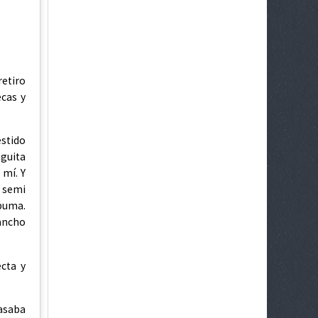
retiro
ecas y
stido
nguita
 mí. Y
 semi
spuma.
hancho
cta y
pasaba