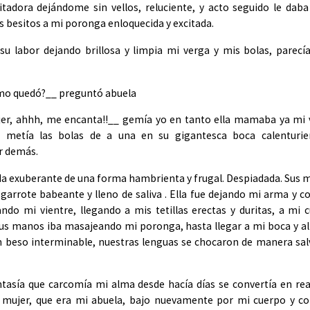
itadora dejándome sin vellos, reluciente, y acto seguido le dab
 besitos a mi poronga enloquecida y excitada.
 su labor dejando brillosa y limpia mi verga y mis bolas, parec
mo quedó?__ preguntó abuela
ujer, ahhh, me encanta!!__ gemía yo en tanto ella mamaba ya mi
e metía las bolas de a una en su gigantesca boca calenturie
r demás.
 exuberante de una forma hambrienta y frugal. Despiadada. Sus 
garrote babeante y lleno de saliva . Ella fue dejando mi arma y c
ndo mi vientre, llegando a mis tetillas erectas y duritas, a mi c
us manos iba masajeando mi poronga, hasta llegar a mi boca y al
 beso interminable, nuestras lenguas se chocaron de manera sal
ntasía que carcomía mi alma desde hacía días se convertía en rea
 mujer, que era mi abuela, bajo nuevamente por mi cuerpo y co