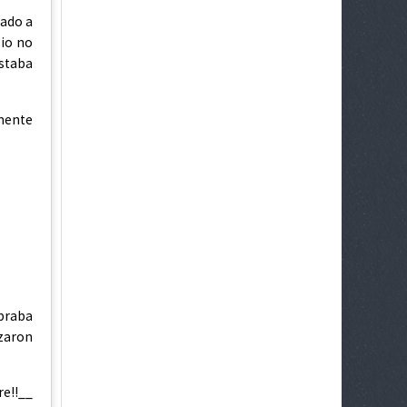
rado a
pio no
estaba
amente
obraba
ozaron
e!!__