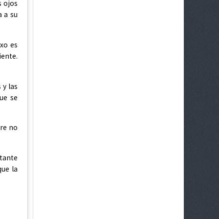
s ojos
a a su
exo es
iente.
 y las
ue se
dre no
stante
que la