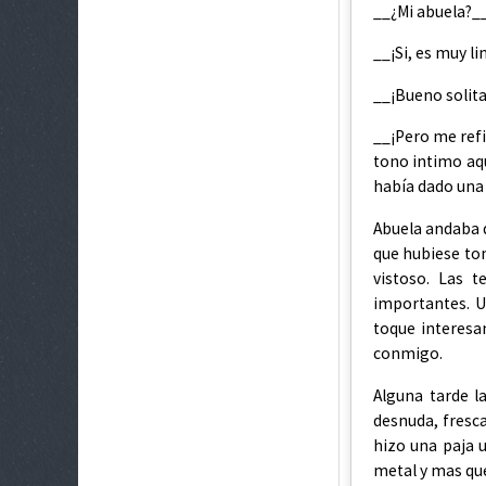
__¿Mi abuela?__
__¡Si, es muy li
__¡Bueno solita
__¡Pero me refi
tono intimo aq
había dado una 
Abuela andaba d
que hubiese tom
vistoso. Las 
importantes. U
toque interesa
conmigo.
Alguna tarde l
desnuda, fresca
hizo una paja 
metal y mas qu