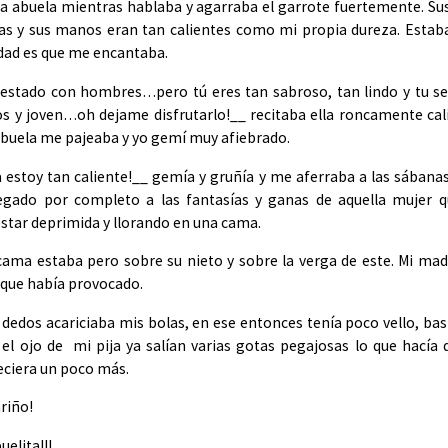
la abuela mientras hablaba y agarraba el garrote fuertemente. Su
as y sus manos eran tan calientes como mi propia dureza. Estab
rdad es que me encantaba.
 estado con hombres…pero tú eres tan sabroso, tan lindo y tu s
os y joven…oh dejame disfrutarlo!__ recitaba ella roncamente cal
abuela me pajeaba y yo gemí muy afiebrado.
estoy tan caliente!__ gemía y gruñía y me aferraba a las sábanas
egado por completo a las fantasías y ganas de aquella mujer q
star deprimida y llorando en una cama.
ama estaba pero sobre su nieto y sobre la verga de este. Mi ma
o que había provocado.
dedos acariciaba mis bolas, en ese entonces tenía poco vello, ba
el ojo de mi pija ya salían varias gotas pegajosas lo que hacía 
eciera un poco más.
riño!
elita!!!