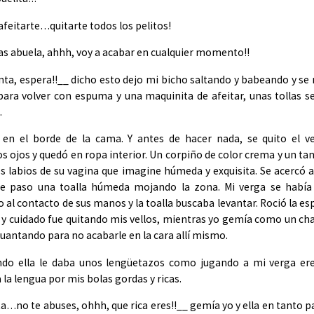
afeitarte…quitarte todos los pelitos!
as abuela, ahhh, voy a acabar en cualquier momento!!
ta, espera!!__ dicho esto dejo mi bicho saltando y babeando y se 
ara volver con espuma y una maquinita de afeitar, unas tollas s
.
 en el borde de la cama. Y antes de hacer nada, se quito el ve
 ojos y quedó en ropa interior. Un corpiño de color crema y un ta
 labios de su vagina que imagine húmeda y exquisita. Se acercó a
e paso una toalla húmeda mojando la zona. Mi verga se había
o al contacto de sus manos y la toalla buscaba levantar. Roció la e
a y cuidado fue quitando mis vellos, mientras yo gemía como un c
antando para no acabarle en la cara allí mismo.
ndo ella le daba unos lengüetazos como jugando a mi verga ere
 la lengua por mis bolas gordas y ricas.
a…no te abuses, ohhh, que rica eres!!__ gemía yo y ella en tanto 