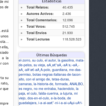
Estadísticas
 de mi
jos de
»
Total Relatos:
40.435
»
Autores Activos:
2.436
»
Total Comentarios:
12.096
»
Total Votos:
512.745
…está
»
Total Envios
21.930
 unos
»
Total Lecturas
118.528.523
sola…
 ella,
asiado
Últimas Búsquedas
 a la
el-zorro
,
su culo
,
el autor
,
la gasolina
,
mata-
ir con
de-pelos
,
su vieja
,
aA¸a€”aA¸-aA¹a‚¬aA¸-
aA¸-aA¹a€-aA¸A­-polo
,
guardiana
,
me-das-
permiso
,
botas-negras-italianas-de-tacon-
rta su
alto
,
con el amigo de
,
tetas-duras
,
rato,
camaras
,
la-historia-de
,
formada
,
ANALBO
,
es negro
,
no me entraba
,
haciendolo
,
la
ar que
paja
,
el culo
,
falda-cuerina
,
a-lujuria
,
mi
viejo
,
dos-en-el-culo
,
e-la-boda
,
de
guadalajara
,
i-a-ai-aa€˜-ni-i-a-ai-uAµi-uA²i-
empre