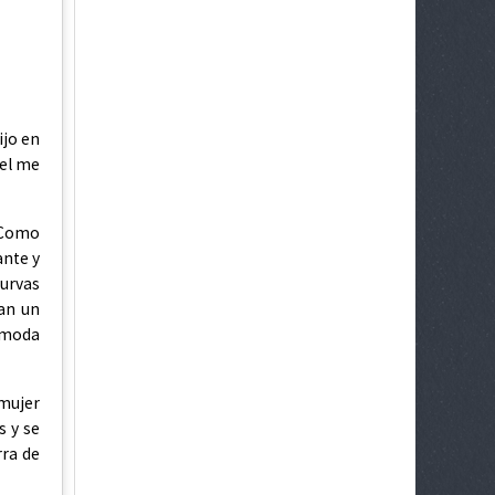
ijo en
uel me
. Como
ante y
urvas
ban un
ómoda
 mujer
s y se
rra de