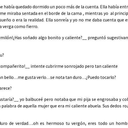
había quedado dormido un poco más de la cuenta. Ella había ent
 me miraba sentada en el borde de la cama , mientras yo al princi
 sueño o era la realidad. Ella sonreía y yo no me daba cuenta que 
a verga como fierro.
rmilón!¿Has soñado algo bonito y caliente?__ preguntó sugestiv
bu?
 compañerito!__ intente cubrirme sonrojado pero tan caliente
n bello…me gusta verlo…se nota tan duro…¿Puedo tocarlo?
arece?
ustaría?__ yo balbuceé pero notaba que mi pija se engrosaba y c
 palabra de aquella mujer que era mi caliente abuela. Sus dedos r
duro de verdad….oh es hermoso tu vergón, eres todo un hombr