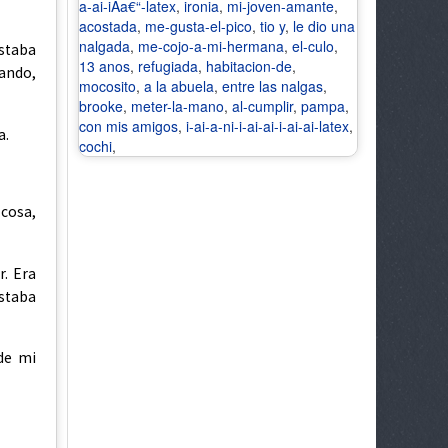
a-ai-iA­a€“-latex
,
ironia
,
mi-joven-amante
,
acostada
,
me-gusta-el-pico
,
tio y
,
le dio una
nalgada
,
me-cojo-a-mi-hermana
,
el-culo
,
staba
13 anos
,
refugiada
,
habitacion-de
,
uando,
mocosito
,
a la abuela
,
entre las nalgas
,
brooke
,
meter-la-mano
,
al-cumplir
,
pampa
,
con mis amigos
,
i-ai-a-ni-i-ai-ai-i-ai-ai-latex
,
a.
cochi
,
 cosa,
r. Era
estaba
 de mi