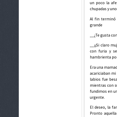
un poco la afe
chupadas y unos
Al fin terminó
grande
__¿Te gusta co
__¡¡Si claro m
con furia y s
hambrienta po
Era una mamada
acariciaban mi 
labios fue besa
mientras con s
fundimos en un
urgente.
El deseo, la fa
Pronto aquella