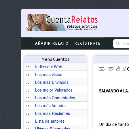
AÑADIR RELATO
REGÍSTRATE
Menu Cuentos
::
Indice del Web
::
Los más vistos
::
Los más Enviados
::
Los mejor Valorados
SALVANDO A LA
::
Los más Comentados
::
Los más Votados
::
Los más Recientes
::
Lista de autores
Un día de tanto
::
Últimas Búsquedas