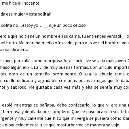
 me hice el inocente
nda esa mujer y esta solita!!
 solita no…estoy yo…!__ dije un poco celoso
ero a que no tiene un hombre en su cama, tu entiendes verdad!__ d
uel bruto. Me marche medio ofuscado, pero a la vez el hombre aq
señal de alerta.
e aquí para allá como mariposa. Vital. Inclusive se veía más joven
ado algún elixir. La vi de muy buenas formas. Con un culo import
tetas eran de un tamaño prominente. O sea la abuela tenía c
n cuello delicado y agradable con unas pocas arrugas que le da
nte y sabroso. Me gustaba cada vez más y ella se sentía muy c
a espié mientras se bañaba, debo confesarlo, lo que vi era una
, hermosa y depilada por completo. Que de paso acarició sus teta
urgente y muy caliente que hizo que mi verga se pusiera como ba
e enloquecidamente tuve que masturbarme de manera salvaje.