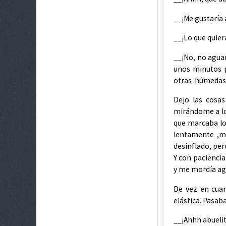
__¡Me gustaría 
__¡Lo que quier
__¡No, no aguan
unos minutos p
otras húmedas
Dejo las cosas
mirándome a los
que marcaba los
lentamente ,m
desinflado, per
Y con pacienci
y me mordía agu
De vez en cua
elástica. Pasaba
__¡Ahhh abuelit