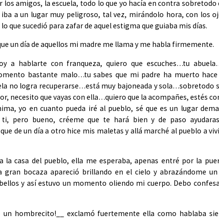
r los amigos, la escuela, todo lo que yo hacía en contra sobretodo
iba a un lugar muy peligroso, tal vez, mirándolo hora, con los o
 lo que sucedió para zafar de aquel estigma que guiaba mis días.
 que un día de aquellos mi madre me llama y me habla firmemente.
 voy a hablarte con franqueza, quiero que escuches…tu abuela
mento bastante malo…tu sabes que mi padre ha muerto hace
ela no logra recuperarse…está muy bajoneada y sola…sobretodo 
, necesito que vayas con ella…quiero que la acompañes, estés con
anima, yo en cuanto pueda iré al pueblo, sé que es un lugar dem
a ti, pero bueno, créeme que te hará bien y de paso ayudaras
que de un día a otro hice mis maletas y allá marché al pueblo a viv
a la casa del pueblo, ella me esperaba, apenas entré por la pue
a gran bocaza apareció brillando en el cielo y abrazándome un 
abellos y así estuvo un momento oliendo mi cuerpo. Debo confes
o un hombrecito!__ exclamó fuertemente ella como hablaba si