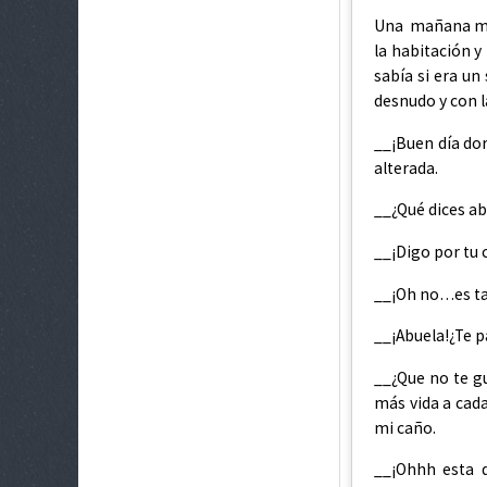
Una mañana me 
la habitación y
sabía si era un
desnudo y con l
__¡Buen día do
alterada.
__¿Qué dices a
__¡Digo por tu
__¡Oh no…es ta
__¡Abuela!¿Te p
__¿Que no te g
más vida a cada
mi caño.
__¡Ohhh esta 