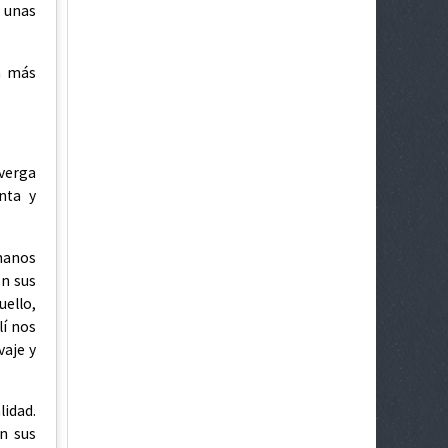
a unas
ía más
 verga
nta y
manos
on sus
uello,
lí nos
vaje y
lidad.
n sus