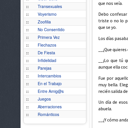
que nos veía.
::
Transexuales
::
Voyerismo
Debo confesar
triste o no lo 
::
Zoofilia
que se yo.
::
No Consentido
::
Primera Vez
Los días pasaba
::
Flechazos
__¿Que quieres 
::
De Fiesta
::
Infidelidad
__¡Lo que tú q
aunque ella coc
::
Parejas
::
Intercambios
Fue por aquell
::
En el Trabajo
muy bella. Eleg
::
Entre Amig@s
recién salida de
::
Juegos
Un día de esos
::
Aberraciones
abuela.
::
Románticos
__¿Y cómo anda