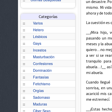
un desastre. Po
mismo. Mi vida 
ahora y de todo
Categorías
La cuestión es
::
Varios
::
Hetero
__¡Mira hijo,
::
Lésbicos
pasando un mo
::
Gays
meses y la abu
quiero…no mejor
::
Incestos
a ver si se re
::
Masturbación
tranquilo par
::
Confesiones
abuela…!__ así 
::
Dominación
mi abuela.
::
Fantasías
Cuando llegué 
::
Fetichismo
sonrisa, en un
::
Orgías
acarició mis c
::
Sadomaso
me estremecí.
::
Maduras
__¡Estas hech
::
Ciber Sexo