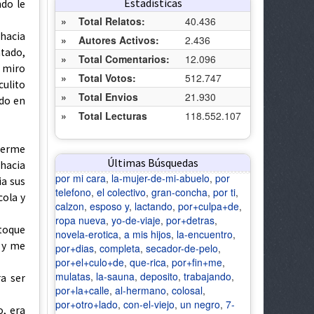
Estadísticas
ndo le
»
Total Relatos:
40.436
 hacia
»
Autores Activos:
2.436
ntado,
»
Total Comentarios:
12.096
a miro
»
Total Votos:
512.747
ulito
»
Total Envios
21.930
do en
»
Total Lecturas
118.552.107
cerme
Últimas Búsquedas
 hacia
por mi cara
,
la-mujer-de-mi-abuelo
,
por
ia sus
telefono
,
el colectivo
,
gran-concha
,
por ti
,
cola y
calzon
,
esposo y
,
lactando
,
por+culpa+de
,
ropa nueva
,
yo-de-viaje
,
por+detras
,
 toque
novela-erotica
,
a mis hijos
,
la-encuentro
,
o y me
por+dias
,
completa
,
secador-de-pelo
,
por+el+culo+de
,
que-rica
,
por+fin+me
,
mulatas
,
la-sauna
,
deposito
,
trabajando
,
a ser
por+la+calle
,
al-hermano
,
colosal
,
por+otro+lado
,
con-el-viejo
,
un negro
,
7-
, era