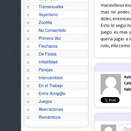
maravilloso esa
::
Transexuales
mas no poder,
::
Voyerismo
doler, entonces
::
Zoofilia
Esto lo segui h
::
No Consentido
juego. es mas 
::
Primera Vez
queria jugar a 
culo, ella como
::
Flechazos
::
De Fiesta
::
Infidelidad
::
Parejas
Aut
::
Intercambios
Cat
::
En el Trabajo
Valo
::
Entre Amig@s
::
Juegos
::
Aberraciones
::
Románticos