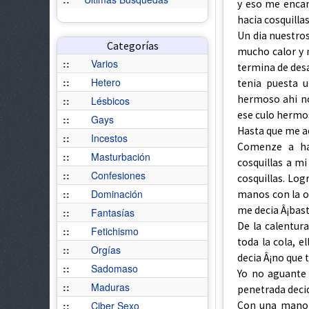
y eso me encan
hacia cosquillas
Un dia nuestros
Categorías
mucho calor y 
::
Varios
termina de desa
::
Hetero
tenia puesta u
hermoso ahi n
::
Lésbicos
ese culo hermo
::
Gays
Hasta que me ac
::
Incestos
Comenze a hac
::
Masturbación
cosquillas a m
::
Confesiones
cosquillas. Log
::
Dominación
manos con la ot
me decia Â¡bast
::
Fantasías
De la calentura
::
Fetichismo
toda la cola, e
::
Orgías
decia Â¡no que 
::
Sadomaso
Yo no aguante
::
Maduras
penetrada decid
Con una mano l
::
Ciber Sexo