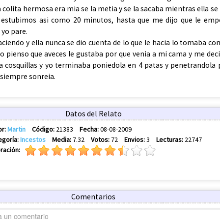
 colita hermosa era mia se la metia y se la sacaba mientras ella se 
 estubimos asi como 20 minutos, hasta que me dijo que le emp
 yo pare.
aciendo y ella nunca se dio cuenta de lo que le hacia lo tomaba c
yo pienso que aveces le gustaba por que venia a mi cama y me dec
la cosquillas y yo terminaba poniedola en 4 patas y penetrandola 
 siempre sonreia.
Datos del Relato
or:
Martin
Código:
21383
Fecha:
08-08-2009
egoría:
Incestos
Media:
7.32
Votos:
72
Envios:
3
Lecturas:
22747
ración:
Comentarios