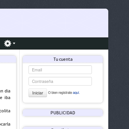
Tu cuenta
n dia
Iniciar
O bien regístrate
aquí.
e iba
olita
PUBLICIDAD
carla