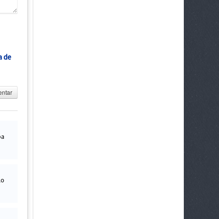
a de
ntar
ba
lo