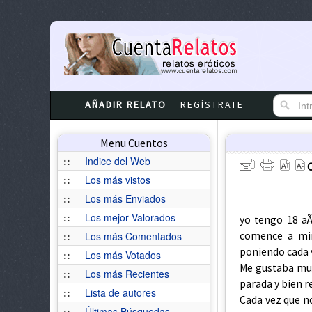
AÑADIR RELATO
REGÍSTRATE
Menu Cuentos
::
Indice del Web
::
Los más vistos
::
Los más Enviados
::
Los mejor Valorados
yo tengo 18 a
comence a mir
::
Los más Comentados
poniendo cada 
::
Los más Votados
Me gustaba muc
::
Los más Recientes
parada y bien r
::
Lista de autores
Cada vez que n
::
Últimas Búsquedas