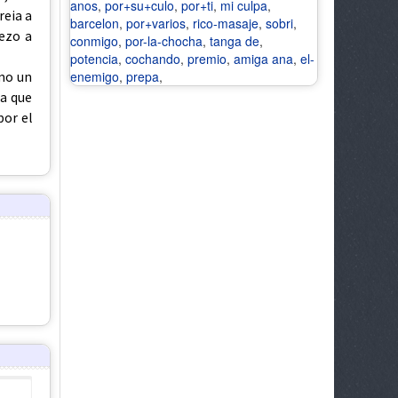
anos
,
por+su+culo
,
por+ti
,
mi culpa
,
reia a
barcelon
,
por+varios
,
rico-masaje
,
sobri
,
ezo a
conmigo
,
por-la-chocha
,
tanga de
,
potencia
,
cochando
,
premio
,
amiga ana
,
el-
enemigo
,
prepa
,
omo un
ia que
por el