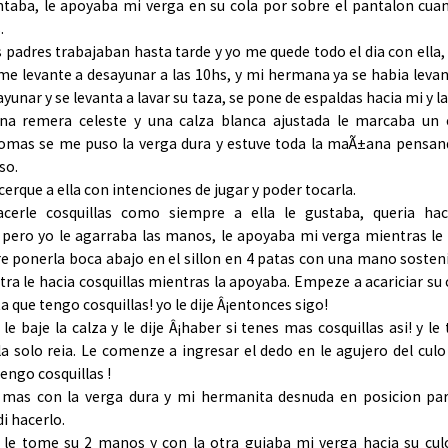
taba, le apoyaba mi verga en su cola por sobre el pantalon cua
.
 padres trabajaban hasta tarde y yo me quede todo el dia con ella,
me levante a desayunar a las 10hs, y mi hermana ya se habia leva
yunar y se levanta a lavar su taza, se pone de espaldas hacia mi y l
na remera celeste y una calza blanca ajustada le marcaba un c
omas se me puso la verga dura y estuve toda la maÃ±ana pensan
so.
erque a ella con intenciones de jugar y poder tocarla.
erle cosquillas como siempre a ella le gustaba, queria ha
i pero yo le agarraba las manos, le apoyaba mi verga mientras le
re ponerla boca abajo en el sillon en 4 patas con una mano sosten
ra le hacia cosquillas mientras la apoyaba. Empeze a acariciar su 
a que tengo cosquillas! yo le dije Â¡entonces sigo!
 le baje la calza y le dije Â¡haber si tenes mas cosquillas asi! y le
lla solo reia. Le comenze a ingresar el dedo en le agujero del cul
tengo cosquillas !
 mas con la verga dura y mi hermanita desnuda en posicion par
i hacerlo.
e tome su 2 manos y con la otra guiaba mi verga hacia su culo