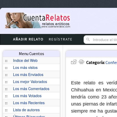
AÑADIR RELATO
REGÍSTRATE
Menu Cuentos
::
Indice del Web
Categoría:
Confe
::
Los más vistos
::
Los más Enviados
::
Los mejor Valorados
Este relato es ver
::
Los más Comentados
Chihuahua en Mexic
::
Los más Votados
tendría como 23 años
::
Los más Recientes
unas piernas de infar
::
Lista de autores
siempre me ha gustad
::
Últimas Búsquedas