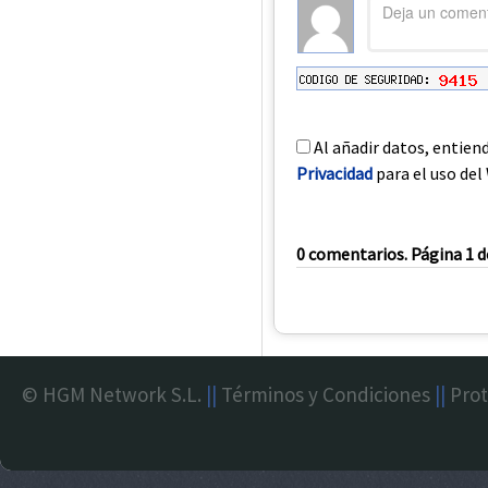
Al añadir datos, entien
Privacidad
para el uso del 
0 comentarios. Página 1 d
© HGM Network S.L.
||
Términos y Condiciones
||
Prot