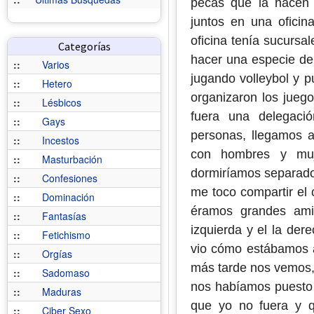
pecas que la hacen 
juntos en una oficin
oficina tenía sucursa
Categorías
hacer una especie de 
::
Varios
jugando volleybol y p
::
Hetero
organizaron los juego
::
Lésbicos
fuera una delegaci
::
Gays
personas, llegamos 
::
Incestos
con hombres y muj
::
Masturbación
dormiríamos separado
::
Confesiones
me toco compartir el
::
Dominación
éramos grandes am
::
Fantasías
izquierda y el la der
::
Fetichismo
vio cómo estábamos a
::
Orgías
más tarde nos vemos,
::
Sadomaso
nos habíamos puesto 
::
Maduras
que yo no fuera y qu
::
Ciber Sexo