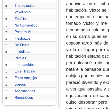
anduviera en el teib
::
Transexuales
habitación, Victor se
::
Voyerismo
que empecé a caminar
::
Zoofilia
tomado Victor y me 
::
No Consentido
tiempo paso solo se 
::
Primera Vez
en su cama pues se a
::
Flechazos
esposa tardó más de l
::
De Fiesta
yo la oí llegar pero 
::
Infidelidad
habitación estaba osc
::
Parejas
pero alcancé a disti
::
Intercambios
bata ella pensaba qu
::
En el Trabajo
cobijas por los pies, 
::
Entre Amig@s
pareció divertido y e
::
Juegos
a ver que pasaba y a
::
Aberraciones
equivocando de cama,
::
Románticos
quiso despertar pero 
ruido mi amor solo t