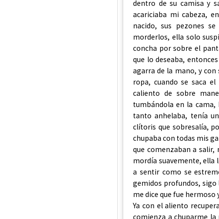
dentro de su camisa y s
acariciaba mi cabeza, e
nacido, sus pezones se
morderlos, ella solo sus
concha por sobre el panta
que lo deseaba, entonces
agarra de la mano, y con s
ropa, cuando se saca el
caliento de sobre man
tumbándola en la cama, 
tanto anhelaba, tenía u
clítoris que sobresalía, 
chupaba con todas mis gan
que comenzaban a salir, mi
mordía suavemente, ella 
a sentir como se estrem
gemidos profundos, sigo 
me dice que fue hermoso y
Ya con el aliento recupe
comienza a chuparme la p