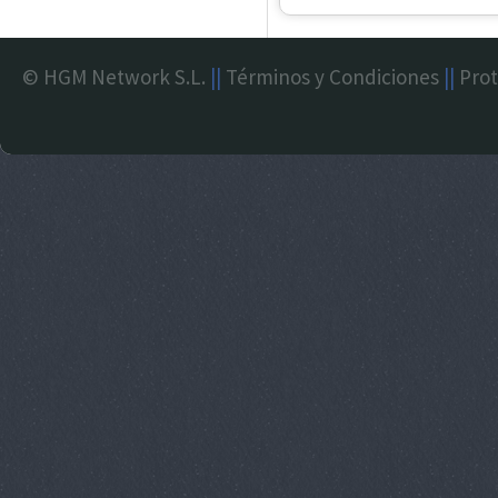
© HGM Network S.L.
||
Términos y Condiciones
||
Prot