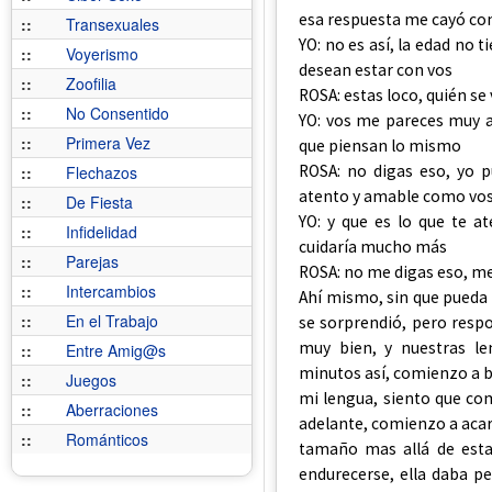
esa respuesta me cayó com
::
Transexuales
YO: no es así, la edad no
::
Voyerismo
desean estar con vos
::
Zoofilia
ROSA: estas loco, quién se 
::
No Consentido
YO: vos me pareces muy a
::
Primera Vez
que piensan lo mismo
ROSA: no digas eso, yo 
::
Flechazos
atento y amable como vo
::
De Fiesta
YO: y que es lo que te 
::
Infidelidad
cuidaría mucho más
::
Parejas
ROSA: no me digas eso, me
::
Intercambios
Ahí mismo, sin que pueda t
::
En el Trabajo
se sorprendió, pero resp
muy bien, y nuestras l
::
Entre Amig@s
minutos así, comienzo a b
::
Juegos
mi lengua, siento que com
::
Aberraciones
adelante, comienzo a acar
::
Románticos
tamaño mas allá de esta
endurecerse, ella daba 