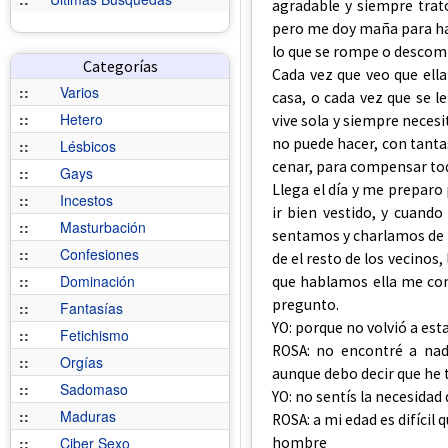
agradable y siempre trato
pero me doy maña para hac
lo que se rompe o desco
Categorías
Cada vez que veo que ella 
::
Varios
casa, o cada vez que se l
::
Hetero
vive sola y siempre neces
no puede hacer, con tantas
::
Lésbicos
cenar, para compensar tod
::
Gays
Llega el día y me preparo 
::
Incestos
ir bien vestido, y cuando
::
Masturbación
sentamos y charlamos de t
::
Confesiones
de el resto de los vecinos
::
Dominación
que hablamos ella me com
pregunto.
::
Fantasías
YO: porque no volvió a est
::
Fetichismo
ROSA: no encontré a nad
::
Orgías
aunque debo decir que he 
::
Sadomaso
YO: no sentís la necesidad
::
Maduras
ROSA: a mi edad es difícil 
hombre
::
Ciber Sexo