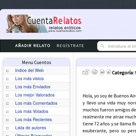
AÑADIR RELATO
REGÍSTRATE
Menu Cuentos
::
Indice del Web
Categoría:
::
Los más vistos
::
Los más Enviados
::
Los mejor Valorados
Hola, yo soy de Buenos Air
y llevo una vida muy no
::
Los más Comentados
muchos fueron amigos de m
::
Los más Votados
realmente me atrae mucho,
::
Los más Recientes
tiene 72 años y se llama 
::
Lista de autores
exuberante, pero su pe
::
Últimas Búsquedas