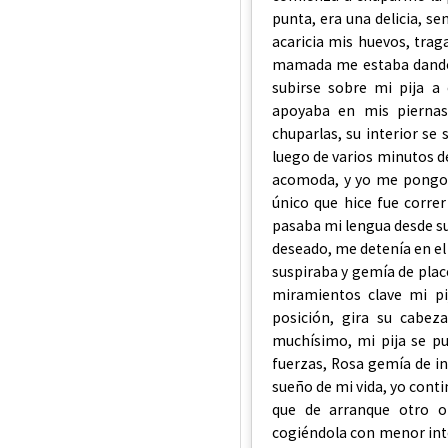
punta, era una delicia, s
acaricia mis huevos, trag
mamada me estaba dando, 
subirse sobre mi pija a
apoyaba en mis piernas
chuparlas, su interior se
luego de varios minutos de
acomoda, y yo me pongo 
único que hice fue corre
pasaba mi lengua desde su
deseado, me detenía en el 
suspiraba y gemía de pla
miramientos clave mi pij
posición, gira su cabe
muchísimo, mi pija se p
fuerzas, Rosa gemía de i
sueño de mi vida, yo conti
que de arranque otro o
cogiéndola con menor inte