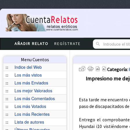
AÑADIR RELATO
REGÍSTRATE
Menu Cuentos
::
Indice del Web
Categoría:
::
Los más vistos
Impresiono me dejo
::
Los más Enviados
::
Los mejor Valorados
::
Los más Comentados
Esta tarde me encuentro c
::
Los más Votados
paso de discapacitados de 
::
Los más Recientes
Entrego el comprobante 
::
Lista de autores
Hyundai i10 vistiéndome 
::
Últimas Búsquedas