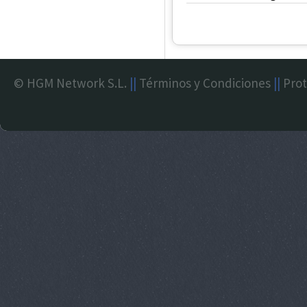
© HGM Network S.L.
||
Términos y Condiciones
||
Prot