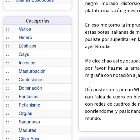
negro morado distorsio
plataforma tacón grueso 
Categorías
En eso me tomo la imprud
::
Varios
estas botas italianas de m
::
Hetero
pusiste por supeditar en 
::
Lésbicos
ayer Brooke.
::
Gays
Me dice chao estoy ocupa
::
Incestos
por favor hazme la amab
::
Masturbación
migraña con notación a j
::
Confesiones
::
Dominación
Día posteriores por un W
::
Fantasías
con falda de cuero en bl
con redes de cuadros de m
::
Fetichismo
sonriendome y pasionand
::
Orgías
mundo.
::
Sadomaso
::
Maduras
::
Ciber Sexo