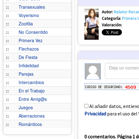
::
Transexuales
Autor:
Relator Reca
::
Voyerismo
Categoría:
Primera 
::
Zoofilia
Valoración:
::
No Consentido
::
Primera Vez
::
Flechazos
::
De Fiesta
::
Infidelidad
::
Parejas
::
Intercambios
::
En el Trabajo
::
Entre Amig@s
Al añadir datos, entien
::
Juegos
Privacidad
para el uso del 
::
Aberraciones
::
Románticos
0 comentarios. Página 1 d