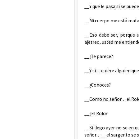
__Y que le pasa si se pue
__Mi cuerpo me está matan
__Eso debe ser, porque
ajetreo, usted me entien
__¿Te parece?
__Y si… quiere alguien que
__¿Conoces?
__Como no señor… el Rol
__¿El Rolo?
__Si llego ayer no se en q
señor…__ el sargento se s