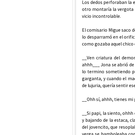
Los dedos perforaban la 
otro montaría la vergota
vicio incontrolable.
El comisario Migue saco 
lo desparramó en el orific
como gozaba aquel chico e
__Ven criatura del demon
ahhh___ Jona se abrió de 
lo termino sometiendo po
garganta, y cuando el mac
de lujuria, quería sentir es
__Ohh sí, ahhh, tienes mi
__Si papi, la siento, oh
y bajando de la estaca, 
del jovencito, que resopl
verga se bamboleaba com