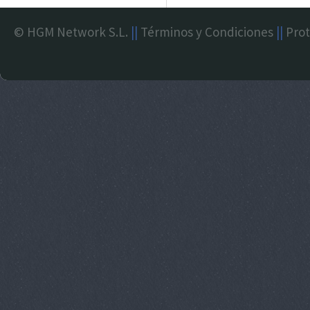
© HGM Network S.L.
||
Términos y Condiciones
||
Prot