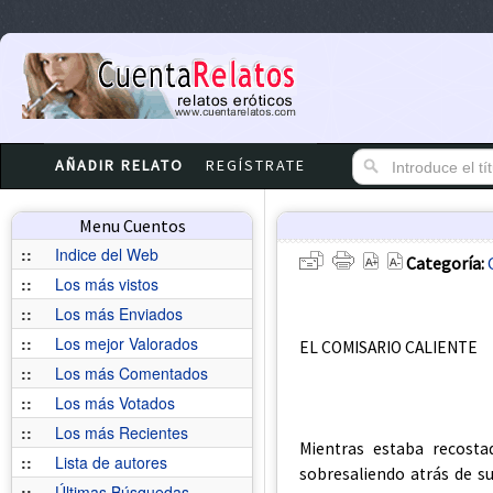
AÑADIR RELATO
REGÍSTRATE
Menu Cuentos
::
Indice del Web
Categoría:
::
Los más vistos
::
Los más Enviados
::
Los mejor Valorados
EL COMISARIO CALIENTE
::
Los más Comentados
::
Los más Votados
::
Los más Recientes
Mientras estaba recosta
::
Lista de autores
sobresaliendo atrás de s
::
Últimas Búsquedas