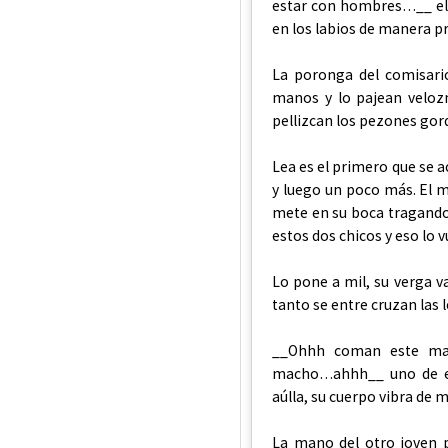
estar con hombres…__ el c
en los labios de manera p
La poronga del comisari
manos y lo pajean veloz
pellizcan los pezones gord
Lea es el primero que se a
y luego un poco más. El m
mete en su boca tragando 
estos dos chicos y eso lo 
Lo pone a mil, su verga v
tanto se entre cruzan las 
__Ohhh coman este ma
macho…ahhh__ uno de ell
aúlla, su cuerpo vibra de m
La mano del otro joven p