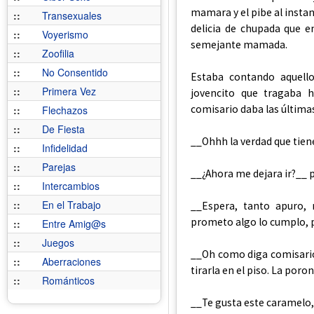
mamara y el pibe al instan
::
Transexuales
delicia de chupada que 
::
Voyerismo
semejante mamada.
::
Zoofilia
::
No Consentido
Estaba contando aquell
::
Primera Vez
jovencito que tragaba h
comisario daba las últimas
::
Flechazos
::
De Fiesta
__Ohhh la verdad que tie
::
Infidelidad
::
Parejas
__¿Ahora me dejara ir?__ 
::
Intercambios
::
En el Trabajo
__Espera, tanto apuro, 
prometo algo lo cumplo, 
::
Entre Amig@s
::
Juegos
__Oh como diga comisario
::
Aberraciones
tirarla en el piso. La por
::
Románticos
__Te gusta este caramelo,