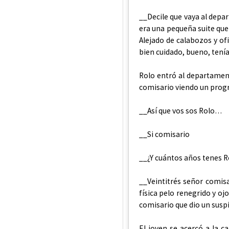
__Decile que vaya al depa
era una pequeña suite que
Alejado de calabozos y of
bien cuidado, bueno, tenía
Rolo entró al departament
comisario viendo un progr
__Así que vos sos Rolo…
__Si comisario
__¿Y cuántos años tenes R
__Veintitrés señor comis
física pelo renegrido y oj
comisario que dio un suspi
El joven se acercó a la 