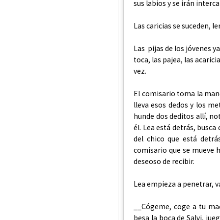
sus labios y se irán inter
Las caricias se suceden, l
Las pijas de los jóvenes y
toca, las pajea, las acaric
vez.
El comisario toma la mano
lleva esos dedos y los met
hunde dos deditos allí, no
él. Lea está detrás, busca
del chico que está detrás
comisario que se mueve hac
deseoso de recibir.
Lea empieza a penetrar, v
__Cógeme, coge a tu mach
besa la boca de Salvi, jue