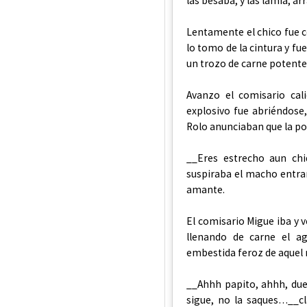
las besaba, y las lamía, 
Lentamente el chico fue c
lo tomo de la cintura y fu
un trozo de carne potente
Avanzo el comisario cal
explosivo fue abriéndose,
Rolo anunciaban que la p
__Eres estrecho aun chi
suspiraba el macho entra
amante.
El comisario Migue iba y v
llenando de carne el a
embestida feroz de aquel 
__Ahhh papito, ahhh, due
sigue, no la saques…__c