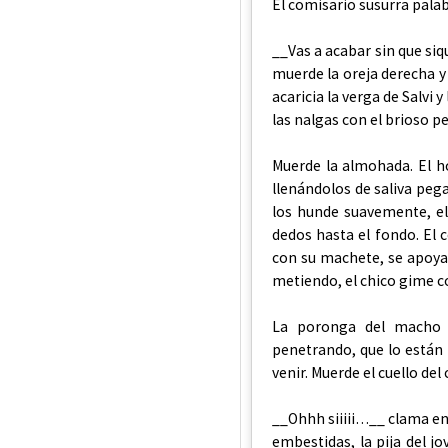
El comisario susurra palab
__Vas a acabar sin que si
muerde la oreja derecha y 
acaricia la verga de Salvi 
las nalgas con el brioso p
Muerde la almohada. El h
llenándolos de saliva pegaj
los hunde suavemente, e
dedos hasta el fondo. El c
con su machete, se apoya 
metiendo, el chico gime c
La poronga del macho pe
penetrando, que lo están 
venir. Muerde el cuello del 
__Ohhh siiiii…__ clama en 
embestidas, la pija del j