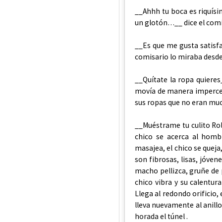
__Ahhh tu boca es riquís
un glotón…__ dice el comi
__Es que me gusta satisfa
comisario lo miraba desde 
__Quítate la ropa quiere
movía de manera impercept
sus ropas que no eran mu
__Muéstrame tu culito Rol
chico se acerca al hombr
masajea, el chico se queja
son fibrosas, lisas, jóven
macho pellizca, gruñe de 
chico vibra y su calentur
Llega al redondo orificio,
lleva nuevamente al anillo
horada el túnel .