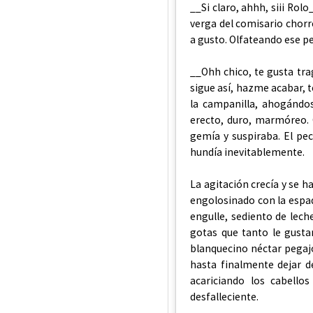
__Si claro, ahhh, siii Rolo
verga del comisario chorr
a gusto. Olfateando ese p
__Ohh chico, te gusta tra
sigue así, hazme acabar, 
la campanilla, ahogándos
erecto, duro, marmóreo. 
gemía y suspiraba. El pec
hundía inevitablemente.
La agitación crecía y se h
engolosinado con la espada
engulle, sediento de lech
gotas que tanto le gusta
blanquecino néctar pegaj
hasta finalmente dejar d
acariciando los cabello
desfalleciente.