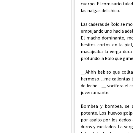
cuerpo. El comisario tala
las nalgas del chico.
Las caderas de Rolo se mo
empujando uno hacia adelan
El macho dominante, mord
besitos cortos en la pie
masajeaba la verga dura 
profundo a Rolo que gime y
__Ahhh bebito que colita 
hermoso….me calientas ta
de leche…__ vocifera el c
joven amante.
Bombea y bombea, se ag
potente. Los huevos golp
por asalto por los dedos 
duros y excitados. La verg