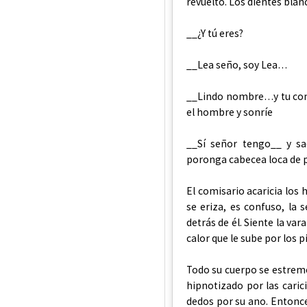
revuelto. Los dientes blan
__¿Y tú eres?
__Lea seño, soy Lea…
__Lindo nombre…y tu comp
el hombre y sonríe
__Sí señor tengo__ y sa
poronga cabecea loca de pl
El comisario acaricia los 
se eriza, es confuso, la
detrás de él. Siente la va
calor que le sube por los p
Todo su cuerpo se estrem
hipnotizado por las carici
dedos por su ano. Entonce