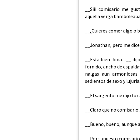
__Siii comisario me gus
aquella verga bamboleaba s
__¿Quieres comer algo o 
__Jonathan, pero me di
__Esta bien Jona…__ dijo 
fornido, ancho de espaldas
nalgas aun armoniosas 
sedientos de sexo y lujuria
__El sargento me dijo tu 
__Claro que no comisari
__Bueno, bueno, aunque a
__Por supuesto comisario,