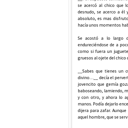
se acercó al chico que 
desnudo, se acerco a él 
absoluto, es mas disfrut
hacía unos momentos habí
Se acostó a lo largo 
endureciéndose de a poco
como si fuera un juguet
gruesos al ojete del chico
__Sabes que tienes un c
divino…__ decía el perver
jovencito que gemía goz
baboseando, lamiendo, mo
y con otro, y ahora lo a
manos. Podía dejarlo encer
dijera para zafar. Aunqu
aquel hombre, que se serví