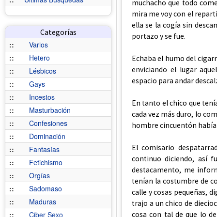
muchacho que todo comenz
mira me voy con el reparti
ella se la cogía sin desca
Categorías
portazo y se fue.
::
Varios
::
Hetero
Echaba el humo del cigarr
enviciando el lugar aque
::
Lésbicos
espacio para andar descal
::
Gays
::
Incestos
En tanto el chico que ten
::
Masturbación
cada vez más duro, lo co
::
Confesiones
hombre cincuentón había l
::
Dominación
El comisario despatarra
::
Fantasías
continuo diciendo, así 
::
Fetichismo
destacamento, me inform
::
Orgías
tenían la costumbre de co
::
Sadomaso
calle y cosas pequeñas, d
::
Maduras
trajo a un chico de diecio
cosa con tal de que lo de
::
Ciber Sexo