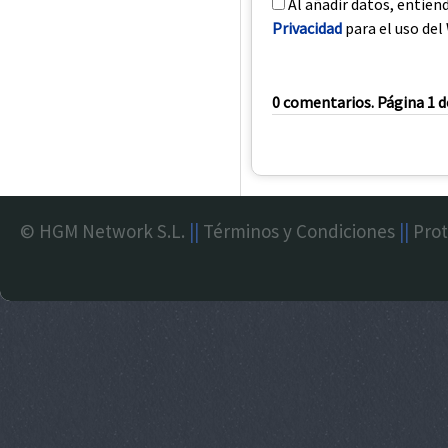
Al añadir datos, entien
Privacidad
para el uso del 
0 comentarios. Página 1 d
© HGM Network S.L.
||
Términos y Condiciones
||
Prot