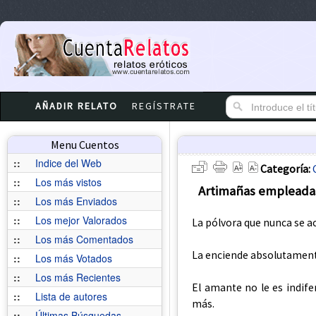
AÑADIR RELATO
REGÍSTRATE
Menu Cuentos
::
Indice del Web
Categoría:
::
Los más vistos
Artimañas empleadas 
::
Los más Enviados
::
Los mejor Valorados
La pólvora que nunca se a
::
Los más Comentados
La enciende absolutament
::
Los más Votados
::
Los más Recientes
El amante no le es indif
::
Lista de autores
más.
::
Últimas Búsquedas