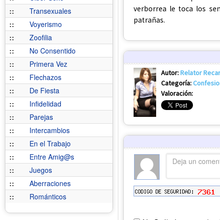
verborrea le toca los s
::
Transexuales
patrañas.
::
Voyerismo
::
Zoofilia
::
No Consentido
::
Primera Vez
Autor:
Relator Reca
::
Flechazos
Categoría:
Confesi
::
De Fiesta
Valoración:
::
Infidelidad
::
Parejas
::
Intercambios
::
En el Trabajo
::
Entre Amig@s
::
Juegos
::
Aberraciones
::
Románticos