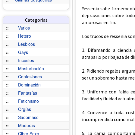
Yessenia sabe firmemente 
depravaciones sobre todo
Categorías
amorosas en fin.
::
Varios
::
Hetero
Los trucos de Yessenia son
::
Lésbicos
1. Difamando a ciencia 
::
Gays
atraparlo por bajeza de di
::
Incestos
::
Masturbación
2. Pidiendo regalos argum
::
Confesiones
ser un soberano hasta me
::
Dominación
3. Uniforme con falda e
::
Fantasías
facilidad y fluidad actual
::
Fetichismo
::
Orgías
4. Convence a toda cost
::
Sadomaso
incomprendida como mal q
::
Maduras
5. La cama comportamien
::
Ciber Sexo