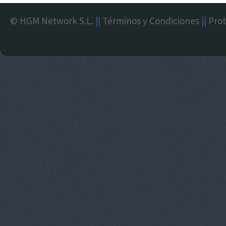
© HGM Network S.L.
||
Términos y Condiciones
||
Prot