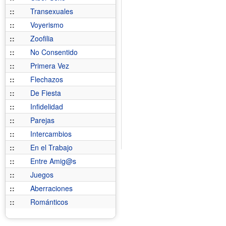
::
Transexuales
::
Voyerismo
::
Zoofilia
::
No Consentido
::
Primera Vez
::
Flechazos
::
De Fiesta
::
Infidelidad
::
Parejas
::
Intercambios
::
En el Trabajo
::
Entre Amig@s
::
Juegos
::
Aberraciones
::
Románticos