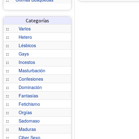
Categorías
::
Varios
::
Hetero
::
Lésbicos
::
Gays
::
Incestos
::
Masturbación
::
Confesiones
::
Dominación
::
Fantasías
::
Fetichismo
::
Orgías
::
Sadomaso
::
Maduras
::
Ciber Sexo