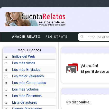
AÑADIR RELATO
REGÍSTRATE
Menu Cuentos
::
Indice del Web
::
Los más vistos
¡Atención!
::
Los más Enviados
El perfil de ese 
::
Los mejor Valorados
::
Los más Comentados
::
Los más Votados
::
Los más Recientes
No disponible.
::
Lista de autores
::
Últimas Búsquedas