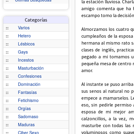
la estación lluviosa. Char
amigo comenta que ha h
escampo tomo la decisión d
Categorías
::
Varios
Almorzamos los cuatro qu
::
Hetero
cumpleaños de la esposa 
hermana al mismo rato sa
::
Lésbicos
clases de inglés, practi
::
Gays
pegado a mi tomamos un 
::
Incestos
pequeña mesa de centro m
::
Masturbación
amor.
::
Confesiones
::
Dominación
Al instante se puso arrib
sus senos al natural no 
::
Fantasías
empece a mamarselos. Le
::
Fetichismo
eso, sin pedirle permiso 
::
Orgías
esposa de mi mejor am
::
Sadomaso
calzoncillos, a la vez,
::
Maduras
masturbe con todas las 
voluminosos como suaves.
::
Ciber Sexo