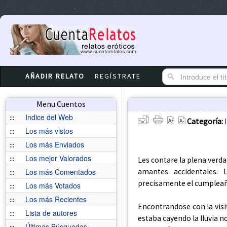
AÑADIR RELATO
REGÍSTRATE
Menu Cuentos
::
Indice del Web
Categoría:
::
Los más vistos
::
Los más Enviados
::
Los mejor Valorados
Les contare la plena verd
amantes accidentales. L
::
Los más Comentados
precisamente el cumpleaño
::
Los más Votados
::
Los más Recientes
Encontrandose con la vis
::
Lista de autores
estaba cayendo la lluvia 
::
Últimas Búsquedas