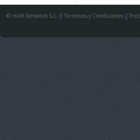
© HGM Network S.L.
||
Términos y Condiciones
||
Prot