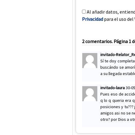
Al añadir datos, entien
Privacidad
para el uso del 
2 comentarios. Página 1 d
invitado-Relator_
Sí te doy complet
buscándo se amorío
a su llegada establ
invitado-laura
30-05
Pues eso de accid
q lo q queria era 
posiciones y tu??? 
amigos asi no se n
otro? por Dios a ot