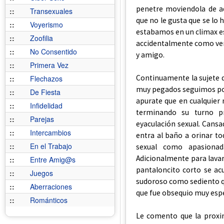
penetre moviendola de a
::
Transexuales
que no le gusta que se lo 
::
Voyerismo
estabamos en un climax es
::
Zoofilia
accidentalmente como ve
::
No Consentido
y amigo.
::
Primera Vez
Continuamente la sujete d
::
Flechazos
muy pegados seguimos por 
::
De Fiesta
apurate que en cualquier
::
Infidelidad
terminando su turno p
::
Parejas
eyaculación sexual. Cansa
::
Intercambios
entra al baño a orinar to
::
En el Trabajo
sexual como apasionad
Adicionalmente para lavars
::
Entre Amig@s
pantaloncito corto se acu
::
Juegos
sudoroso como sediento qu
::
Aberraciones
que fue obsequio muy espe
::
Románticos
Le comento que la proxi