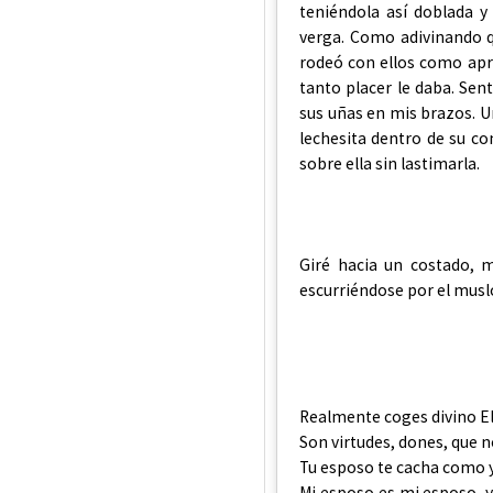
teniéndola así doblada y
verga. Como adivinando q
rodeó con ellos como ap
tanto placer le daba. Sen
sus uñas en mis brazos. U
lechesita dentro de su co
sobre ella sin lastimarla.
Giré hacia un costado, 
escurriéndose por el musl
Realmente coges divino El
Son virtudes, dones, que 
Tu esposo te cacha como 
Mi esposo es mi esposo, y