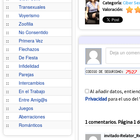
Categoría:
Ciber Se
::
Transexuales
Valoración:
::
Voyerismo
::
Zoofilia
::
No Consentido
::
Primera Vez
::
Flechazos
::
De Fiesta
::
Infidelidad
::
Parejas
::
Intercambios
Al añadir datos, entien
::
En el Trabajo
Privacidad
para el uso del 
::
Entre Amig@s
::
Juegos
::
Aberraciones
1 comentarios. Página 1 d
::
Románticos
invitado-Relator_