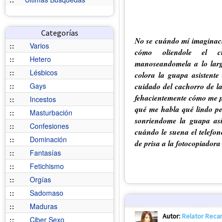
Categorías
No se cuándo mí imaginaci
::
Varios
cómo oliendole el cu
::
Hetero
manoseandomela a lo larg
::
Lésbicos
colora la guapa asistente
cuidado del cachorro de la
::
Gays
fehacientemente cómo me p
::
Incestos
qué me habla qué lindo pe
::
Masturbación
sonriendome la guapa asis
::
Confesiones
cuándo le suena el telefon
::
Dominación
de prisa a la fotocopiadora 
::
Fantasías
::
Fetichismo
::
Orgías
::
Sadomaso
::
Maduras
Autor:
Relator Reca
::
Ciber Sexo