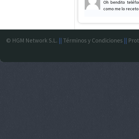
Oh bendito teléfo
como me lo receto 
© HGM Network S.L.
||
Términos y Condiciones
||
Prot