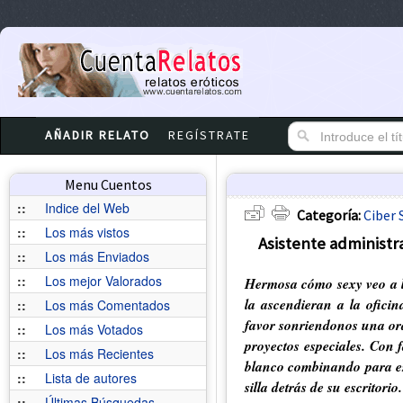
AÑADIR RELATO
REGÍSTRATE
Menu Cuentos
::
Indice del Web
Categoría:
Ciber 
::
Los más vistos
Asistente administra
::
Los más Enviados
::
Los mejor Valorados
Hermosa cómo sexy veo a la
la ascendieran a la oficin
::
Los más Comentados
favor sonriendonos una ord
::
Los más Votados
proyectos especiales. Con 
::
Los más Recientes
blanco combinando para est
::
Lista de autores
silla detrás de su escritorio.
::
Últimas Búsquedas