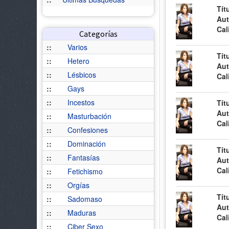
Tít
Aut
Cal
Categorías
::
Varios
Tít
::
Hetero
Aut
::
Lésbicos
Cal
::
Gays
::
Incestos
Tít
Aut
::
Masturbación
Cal
::
Confesiones
::
Dominación
Tít
::
Fantasías
Aut
Cal
::
Fetichismo
::
Orgías
Tít
::
Sadomaso
Aut
::
Maduras
Cal
::
Ciber Sexo