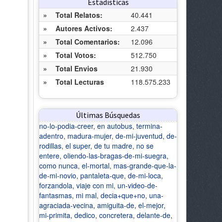
Estadísticas
»
Total Relatos:
40.441
»
Autores Activos:
2.437
»
Total Comentarios:
12.096
»
Total Votos:
512.750
»
Total Envios
21.930
»
Total Lecturas
118.575.233
Últimas Búsquedas
no-lo-podia-creer
,
en autobus
,
termina-
adentro
,
madura-mujer
,
de-mi-juventud
,
de-
rodillas
,
el super
,
de tu madre
,
no se
entere
,
oliendo-las-bragas-de-mi-suegra
,
como nunca
,
el-mortal
,
mas-grande-que-la-
de-mi-novio
,
pantaleta-que
,
de-mi-loca
,
forzandola
,
viaje con mi
,
un-video-de-
fantasmas
,
mi mal
,
decia+que+no
,
una-
agraciada-vecina
,
amiguita-de
,
el-mejor
,
mi-primita
,
dedico
,
concretera
,
delante-de
,