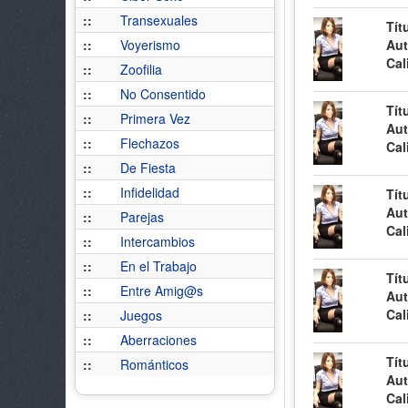
::
Transexuales
Tít
::
Voyerismo
Aut
Cal
::
Zoofilia
::
No Consentido
Tít
::
Primera Vez
Aut
::
Flechazos
Cal
::
De Fiesta
::
Infidelidad
Tít
Aut
::
Parejas
Cal
::
Intercambios
::
En el Trabajo
Tít
::
Entre Amig@s
Aut
Cal
::
Juegos
::
Aberraciones
Tít
::
Románticos
Aut
Cal