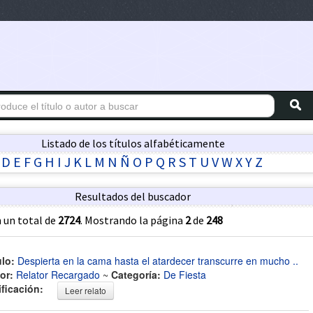
Listado de los títulos alfabéticamente
D
E
F
G
H
I
J
K
L
M
N
Ñ
O
P
Q
R
S
T
U
V
W
X
Y
Z
Resultados del buscador
 un total de
2724
. Mostrando la página
2
de
248
ulo:
Despierta en la cama hasta el atardecer transcurre en mucho ..
or:
Relator Recargado
~
Categoría:
De Fiesta
ificación:
Leer relato