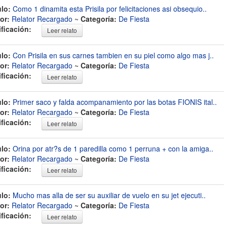
ulo:
Como 1 dinamita esta Prisila por felicitaciones asi obsequio..
or:
Relator Recargado
~
Categoría:
De Fiesta
ificación:
Leer relato
ulo:
Con Prisila en sus carnes tambien en su piel como algo mas j..
or:
Relator Recargado
~
Categoría:
De Fiesta
ificación:
Leer relato
ulo:
Primer saco y falda acompanamiento por las botas FIONIS ital..
or:
Relator Recargado
~
Categoría:
De Fiesta
ificación:
Leer relato
ulo:
Orina por atr?s de 1 paredilla como 1 perruna + con la amiga..
or:
Relator Recargado
~
Categoría:
De Fiesta
ificación:
Leer relato
ulo:
Mucho mas alla de ser su auxiliar de vuelo en su jet ejecuti..
or:
Relator Recargado
~
Categoría:
De Fiesta
ificación:
Leer relato