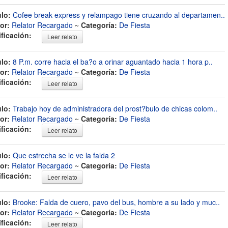
ulo:
Cofee break express y relampago tiene cruzando al departamen..
or:
Relator Recargado
~
Categoría:
De Fiesta
ificación:
Leer relato
ulo:
8 P.m. corre hacia el ba?o a orinar aguantado hacia 1 hora p..
or:
Relator Recargado
~
Categoría:
De Fiesta
ificación:
Leer relato
ulo:
Trabajo hoy de administradora del prost?bulo de chicas colom..
or:
Relator Recargado
~
Categoría:
De Fiesta
ificación:
Leer relato
ulo:
Que estrecha se le ve la falda 2
or:
Relator Recargado
~
Categoría:
De Fiesta
ificación:
Leer relato
ulo:
Brooke: Falda de cuero, pavo del bus, hombre a su lado y muc..
or:
Relator Recargado
~
Categoría:
De Fiesta
ificación:
Leer relato