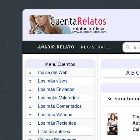
AÑADIR RELATO
REGÍSTRATE
Menu Cuentos
A
B
C
::
Indice del Web
::
Los más vistos
::
Los más Enviados
::
Los mejor Valorados
Se encontraron
::
Los más Comentados
::
Los más Votados
Tít
::
Los más Recientes
Aut
Cal
::
Lista de autores
::
Últimas Búsquedas