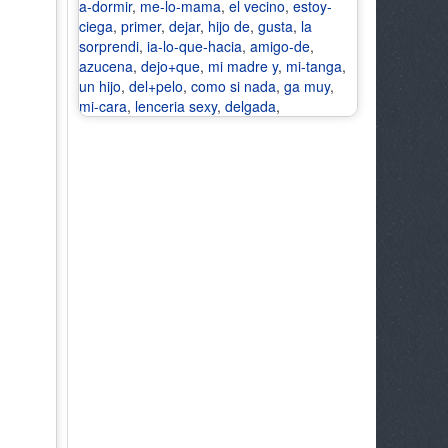
a-dormir
,
me-lo-mama
,
el vecino
,
estoy-
ciega
,
primer
,
dejar
,
hijo de
,
gusta
,
la
sorprendi
,
ia-lo-que-hacia
,
amigo-de
,
azucena
,
dejo+que
,
mi madre y
,
mi-tanga
,
un hijo
,
del+pelo
,
como si nada
,
ga muy
,
mi-cara
,
lenceria sexy
,
delgada
,